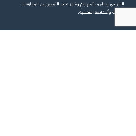
الشرعي وبناء مجتمع واعٍ وقادر على التمييز بين الممارسات
الطبية وأحكامها الفقهية.
روابط هامة
– جامعة الإمام محمد بن سعود الإسلامية
– الجمعية الفقهية السعودية
– الهيئة السعودية للتخصصات الصحية
– مجمع الفقه الإسلامي الدولي
– المجمع الفقهي الإسلامي
تابعنا