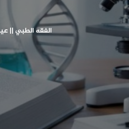
الفقه الطبي || عيا