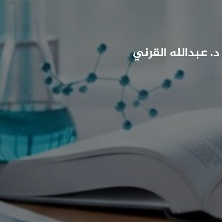
د. عبدالله القرني