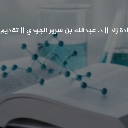
دة زاد || د. عبدالله بن سرور الجودي || تقديم 