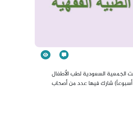
ت الجمعية السعودية لطب الأطفال
ديثي الولادة ورشة عمل بعنوان: تحديث السياسية الوطنية لإنعاش المواليد شديدي الخداج (22-25 أسبوعاً) شارك فيها عدد من أصحاب