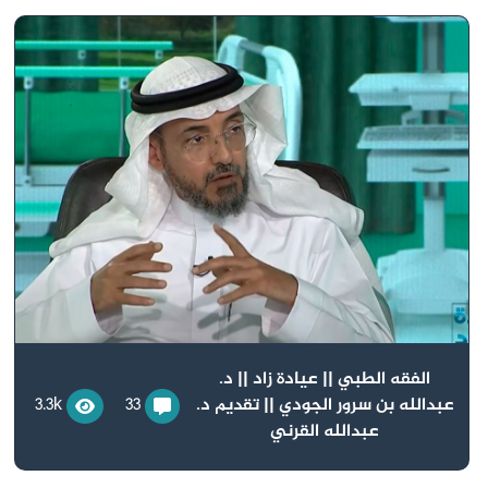
الفقه الطبي || عيادة زاد || د.
عبدالله بن سرور الجودي || تقديم د.
33
3.3k
عبدالله القرني