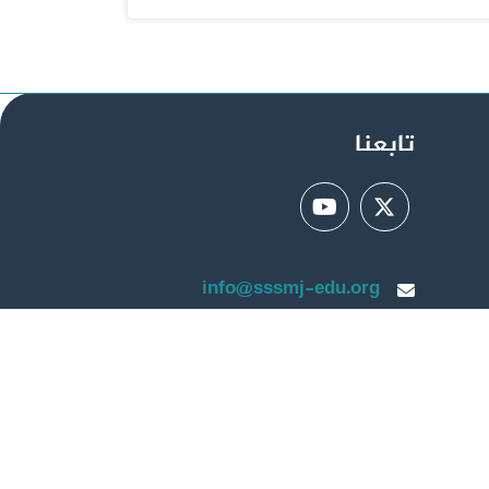
تابعنا
info@sssmj-edu.org
الرياض، المملكة العربية
السعودية
ية السعودية للدراسات الطبية الفقهية